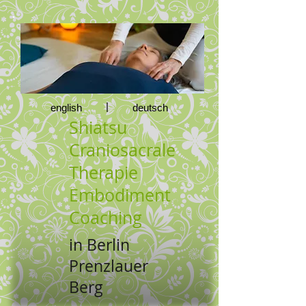
|
english
deutsch
Shiatsu
Craniosacrale
Therapie
Embodiment
Coaching
in Berlin
Prenzlauer
Berg