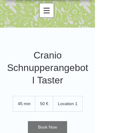
Cranio
Schnupperangebot
I Taster
50
Euro
45 min
4
50 €
Location 1
5
m
i
n
Book Now