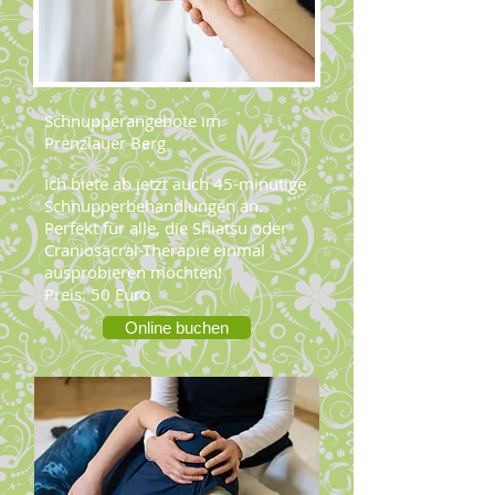
Schnupperangebote im
Prenzlauer Berg
Ich biete ab jetzt auch 45-minütige
Schnupperbehandlungen an.
Perfekt für alle, die Shiatsu oder
Craniosacral-Therapie einmal
ausprobieren möchten!
Preis: 50 Euro
Online buchen