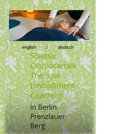
|
english
deutsch
Shiatsu
Craniosacrale
Therapie
Embodiment
Coaching
in Berlin
Prenzlauer
Berg