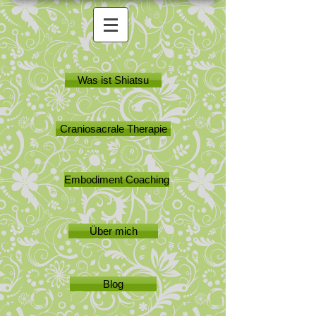
Was ist Shiatsu
Craniosacrale Therapie
Embodiment Coaching
Über mich
Blog