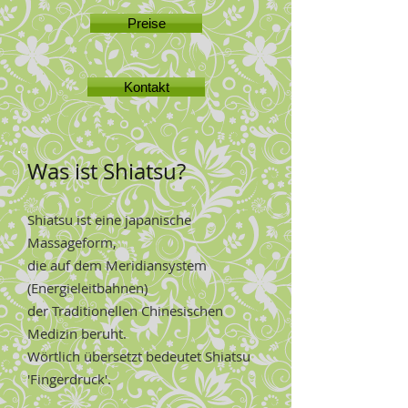
Preise
Kontakt
Was ist Shiatsu?
Shiatsu ist eine japanische
Massageform,
die auf dem Meridiansystem
(Energieleitbahnen)
der Traditionellen Chinesischen
Medizin beruht.
Wörtlich übersetzt bedeutet Shiatsu
'Fingerdruck'.