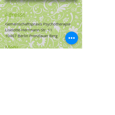
Adresse
Gemeinschaftspraxis Psychotherapie
Liselotte-Herrmann-Str. 11
10407 Berlin Prenzlauer Berg
Mehr...
Feedback von Klienten